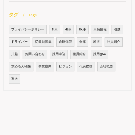
タグ
Tags
プライバシーポリシー
2t車
4t車
10t車
車輌情報
引越
ドライバー
従業員募集
倉庫保管
倉庫
所沢
社員紹介
川越
お問い合わせ
採用申込
職員紹介
採用Q&A
求める人物像
事業案内
ビジョン
代表挨拶
会社概要
運送