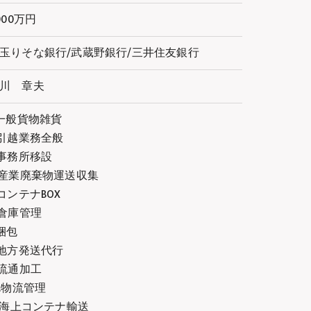
,000万円
玉りそな銀行/武蔵野銀行/三井住友銀行
川 章夫
.一般貨物雑貨
.引越業務全般
.事務所移設
.産業廃棄物運送収集
.コンテナBOX
.倉庫管理
.梱包
.地方発送代行
.流通加工
0.物流管理
1.海上コンテナ輸送