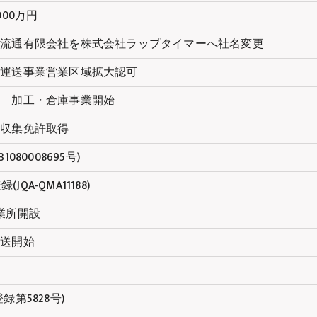
000万円
越流通有限会社を株式会社ラップタイマーへ社名変更
車運送事業営業区域拡大認可
設 加工・倉庫事業開始
送収集免許取得
080008695号)
(JQA-QMA11188)
業所開設
輸送開始
成
録第5828号)