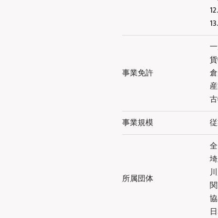
1
1
一
貨
事業免許
倉
産
古
事業規模
従
全
埼
川
所属団体
関
協
日