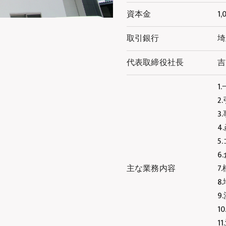
資本金
1
取引銀行
埼
代表取締役社長
吉
1
2
3
4
5
6
主な業務内容
7
8
9
1
1