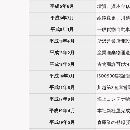
平成6年6月
増資、資本金1,
平成6年7月
組織変更、川
平成8年1月
一般貨物自動
平成11年4月
所沢営業所開
平成13年2月
産業廃棄物運
平成13年5月
古物商許可(大431
平成16年3月
ISO09001認証登録
平成17年8月
川越第2倉庫営
平成17年9月
海上コンテナ
平成19年4月
本社新社屋完
平成19年5月
倉庫業の登録(登