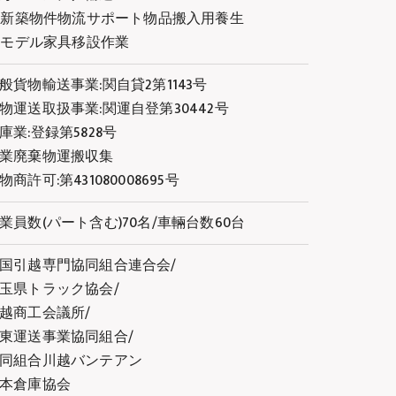
2.新築物件物流サポート物品搬入用養生
3.モデル家具移設作業
般貨物輸送事業:関自貸2第1143号
物運送取扱事業:関運自登第30442号
庫業:登録第5828号
業廃棄物運搬収集
物商許可:第431080008695号
業員数(パート含む)70名/車輛台数60台
国引越専門協同組合連合会/
玉県トラック協会/
越商工会議所/
東運送事業協同組合/
同組合川越バンテアン
本倉庫協会