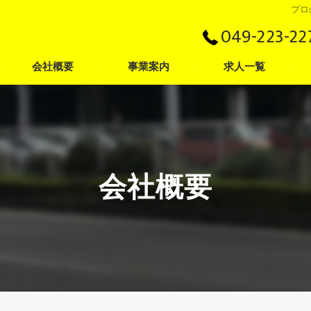
プロ
049-223-22
会社概要
事業案内
求人一覧
代表挨拶
一般貨物
採用Q&A
ビジョン
倉庫
会社概要
流通加工
海上コンテナ輸送
引越