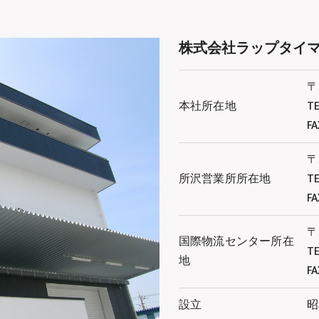
株式会社ラップタイ
〒
本社所在地
TE
FA
〒
所沢営業所所在地
TE
FA
〒
国際物流センター所在
TE
地
FA
設立
昭