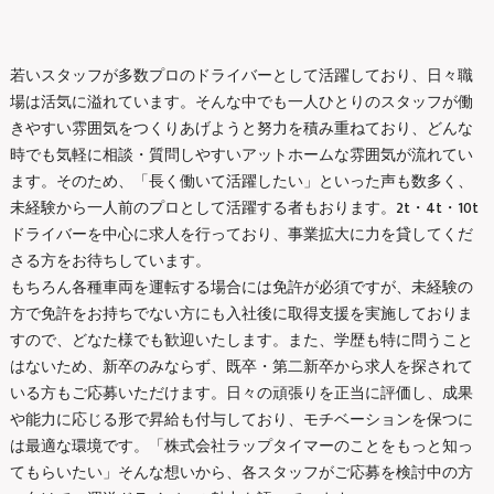
若いスタッフが多数プロのドライバーとして活躍しており、日々職
場は活気に溢れています。そんな中でも一人ひとりのスタッフが働
きやすい雰囲気をつくりあげようと努力を積み重ねており、どんな
時でも気軽に相談・質問しやすいアットホームな雰囲気が流れてい
ます。そのため、「長く働いて活躍したい」といった声も数多く、
未経験から一人前のプロとして活躍する者もおります。2t・4t・10t
ドライバーを中心に求人を行っており、事業拡大に力を貸してくだ
さる方をお待ちしています。
もちろん各種車両を運転する場合には免許が必須ですが、未経験の
方で免許をお持ちでない方にも入社後に取得支援を実施しておりま
すので、どなた様でも歓迎いたします。また、学歴も特に問うこと
はないため、新卒のみならず、既卒・第二新卒から求人を探されて
いる方もご応募いただけます。日々の頑張りを正当に評価し、成果
や能力に応じる形で昇給も付与しており、モチベーションを保つに
は最適な環境です。「株式会社ラップタイマーのことをもっと知っ
てもらいたい」そんな想いから、各スタッフがご応募を検討中の方