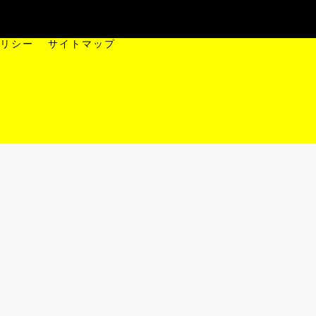
引越
求める人物像
求人一覧
採用Q&A
リシー
サイトマップ