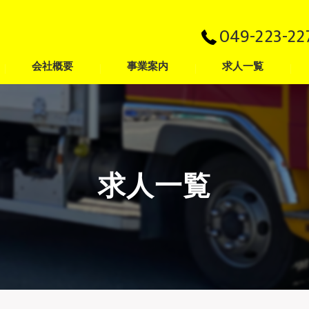
049-223-22
会社概要
事業案内
求人一覧
代表挨拶
一般貨物
採用Q&A
ビジョン
倉庫
求人一覧
流通加工
海上コンテナ輸送
引越