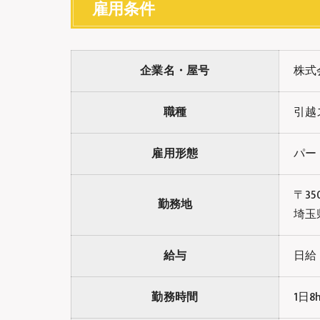
雇用条件
企業名・屋号
株式
職種
引越
雇用形態
パー
〒350
勤務地
埼玉
給与
日給：
勤務時間
1日