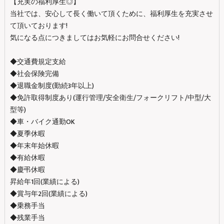
【充実の福利厚生◎】
当社では、安心して長く働いて頂くために、福利厚生を充実させ
て頂いております!
気になる点につきましてはお気軽にお問合せください!
◆交通費規定支給
◆社会保険完備
◆退職金制度(勤続3年以上)
◆免許取得制度あり(運行管理/安全衛生/フォークリフト/中型/大
型等)
◆車・バイク通勤OK
◆夏季休暇
◆年末年始休暇
◆有給休暇
◆慶弔休暇
昇給年1回(業績による)
◆賞与年2回(業績による)
◆乗務手当
◆残業手当