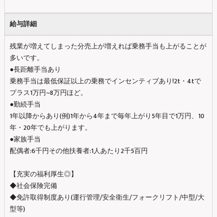
給与詳細
残業が増えてしまった分売上が増えれば乗務手当も上がることが
多いです。
●長距離手当あり
乗務手当は最低保証以上の乗務でインセンティブあり!2t・4tで
プラス1万円~8万円ほど。
●勤続手当
1年以降からあり(例)1年から4年まで毎年上がり5年目で1万円、10
年・20年でも上がります。
●家族手当
配偶者:6千円その他扶養者:1人あたり2千5百円
【充実の福利厚生◎】
◆社会保険完備
◆免許取得制度あり(運行管理/安全衛生/フォークリフト/中型/大
型等)